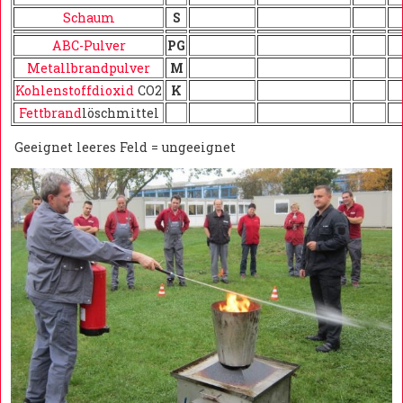
Schaum
S
ABC-Pulver
PG
Metallbrandpulver
M
Kohlenstoffdioxid
CO2
K
Fettbrand
löschmittel
Geeignet leeres Feld = ungeeignet